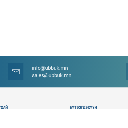
info@ubbuk.mn
sales@ubbuk.mn
УХАЙ
БҮТЭЭГДЭХҮҮН
уулга
Төмөр бетон хийц эдлэл
 хөгжил
Метал хийц эдлэл
ын мэндчилгээ
Бетон зуурмаг