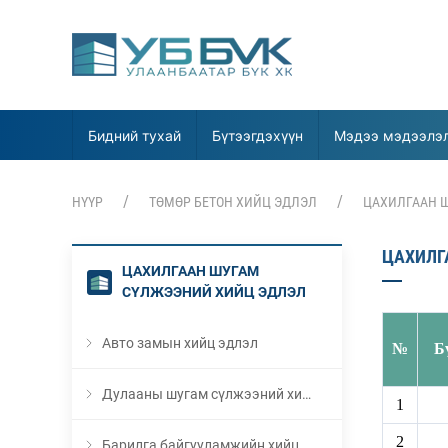
Бидний тухай
Бүтээгдэхүүн
Мэдээ мэдээлэ
НҮҮР
ТӨМӨР БЕТОН ХИЙЦ ЭДЛЭЛ
ЦАХИЛГААН 
ЦАХИЛГ
ЦАХИЛГААН ШУГАМ
СҮЛЖЭЭНИЙ ХИЙЦ ЭДЛЭЛ
Авто замын хийц эдлэл
№
Б
Дулааны шугам сүлжээний хийц эдлэл
1
2
Барилга байгууламжийн хийц эдлэл