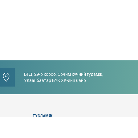
БГД, 29-р хороо, Эрчим хүчний гудамж,
Улаанбаатар БҮК ХК-ийн байр
ТУСЛАМЖ
Төслүүд
Мэдээ мэдээлэл
Хувьцаа