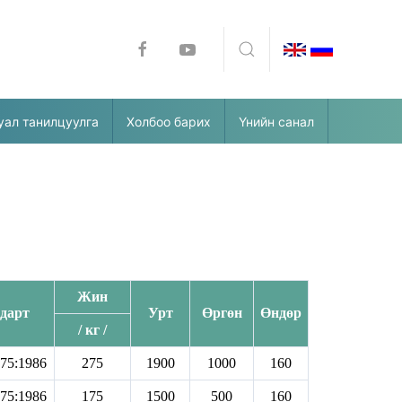
уал танилцуулга
Холбоо барих
Үнийн санал
Жин
дарт
Урт
Өргөн
Өндөр
/ кг /
75:1986
275
1900
1000
160
75:1986
175
1500
500
160