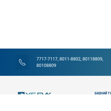
7717-7117, 8011-8802, 80118809,
80108809
БИДНИЙ Т
Танилц
Түүхэн
Захирл