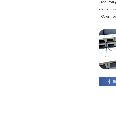
- Монгол 
- Угсарч 
- Олон тө
SH