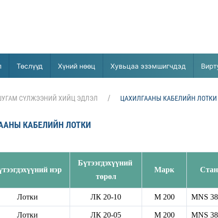
л
Төслүүд
Хүний нөөц
Хувьцаа эзэмшигчдэд
Вирт
ШУГАМ СҮЛЖЭЭНИЙ ХИЙЦ ЭДЛЭЛ
ЦАХИЛГААНЫ КАБЕЛИЙН ЛОТКИ
ААНЫ КАБЕЛИЙН ЛОТКИ
Бүтээгдэхүүний
үтээгдэхүүний нэр
Марк
Стан
төрөл
Лотки
ЛК 20-10
М 200
MNS 38
Лотки
ЛК 20-05
М 200
MNS 38