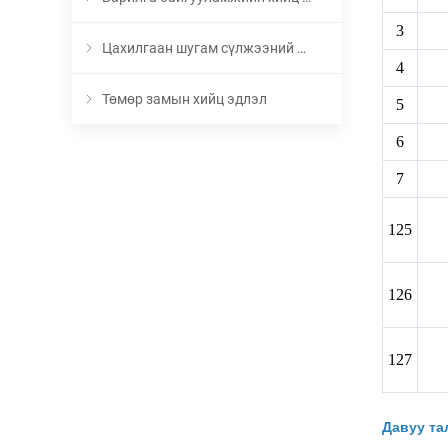
3
Цахилгаан шугам сүлжээний хийц эдлэл
4
Төмөр замын хийц эдлэл
5
6
7
125
126
127
Давуу та