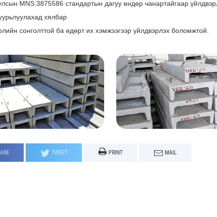
улсын MNS:3875586 стандартын дагуу өндөр чанартайгаар үйлдвэр
суурьлуулахад хялбар
рлийн сонголттой ба өдөрт их хэмжээгээр үйлдвэрлэх боломжтой.
ARE
TWEET
PRINT
MAIL