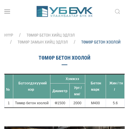
НҮҮР
ТӨМӨР БЕТОН ХИЙЦ ЭДЛЭЛ
ТӨМӨР ЗАМЫН ХИЙЦ ЭДЛЭЛ
ТӨМӨР БЕТОН ХООЛОЙ
ТӨМӨР БЕТОН ХООЛОЙ
Хэмжээ
Бүтээгдэхүүний
Бетон
Жин / тн
Урт /
№
нэр
марк
/
Диаметр
мм/
1
Төмөр бетон хоолой
Ф1500
2000
М400
5.6