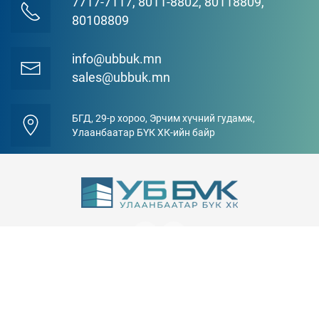
7717-7117, 8011-8802, 80118809,
80108809
info@ubbuk.mn
sales@ubbuk.mn
БГД, 29-р хороо, Эрчим хүчний гудамж,
Улаанбаатар БҮК ХК-ийн байр
БИДНИЙ ТУХАЙ
Танилцуулга
Түүхэн хөгжил
Захирлын мэндчилгээ