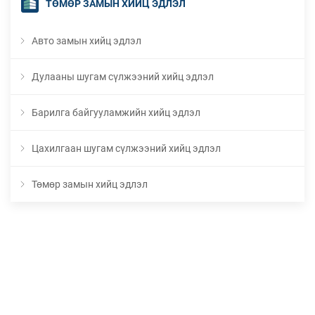
ТӨМӨР ЗАМЫН ХИЙЦ ЭДЛЭЛ
Авто замын хийц эдлэл
Дулааны шугам сүлжээний хийц эдлэл
Барилга байгууламжийн хийц эдлэл
Цахилгаан шугам сүлжээний хийц эдлэл
Төмөр замын хийц эдлэл