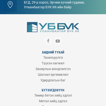
БГД, 29-р хороо, Эрчим хүчний гудамж,
Улаанбаатар БҮК ХК-ийн байр
БИДНИЙ ТУХАЙ
Танилцуулга
Түүхэн хөгжил
Захирлын мэндчилгээ
Шагнал өргөмжлөл
Удирдлагын баг
БҮТЭЭГДЭХҮҮН
Төмөр бетон хийц эдлэл
Метал хийц эдлэл