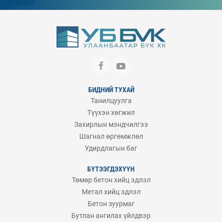
БИДНИЙ ТУХАЙ
Танилцуулга
Түүхэн хөгжил
Захирлын мэндчилгээ
Шагнал өргөмжлөл
Удирдлагын баг
БҮТЭЭГДЭХҮҮН
Төмөр бетон хийц эдлэл
Метал хийц эдлэл
Бетон зуурмаг
Бутлан ангилах үйлдвэр