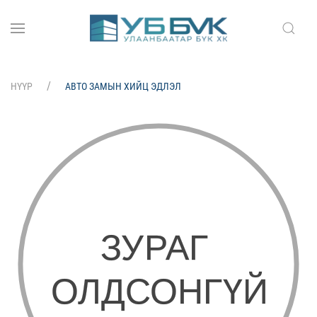
НҮҮР
АВТО ЗАМЫН ХИЙЦ ЭДЛЭЛ