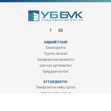
БИДНИЙ ТУХАЙ
Танилцуулга
Түүхэн хөгжил
Захирлын мэндчилгээ
Шагнал өргөмжлөл
Удирдлагын баг
БҮТЭЭГДЭХҮҮН
Төмөр бетон хийц эдлэл
Метал хийц эдлэл
Бетон зуурмаг
Бутлан ангилах үйлдвэр