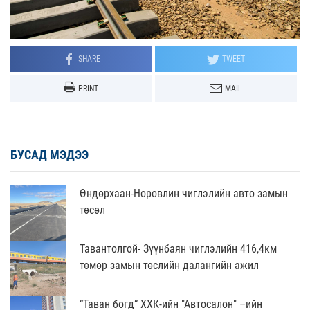
SHARE
TWEET
PRINT
MAIL
БУСАД МЭДЭЭ
Өндөрхаан-Норовлин чиглэлийн авто замын
төсөл
Тавантолгой- Зүүнбаян чиглэлийн 416,4км
төмөр замын төслийн далангийн ажил
“Таван богд” ХХК-ийн "Автосалон" –ийн