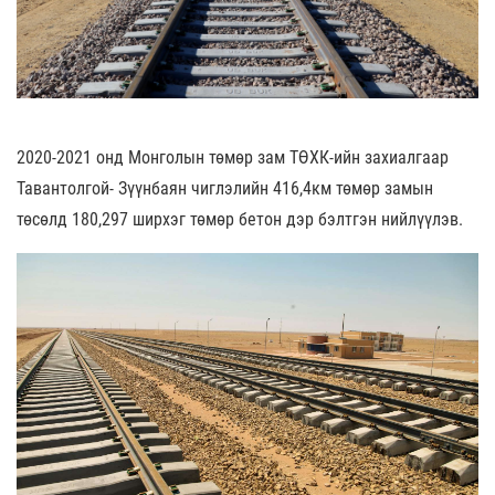
2020-2021 онд Монголын төмөр зам ТӨХК-ийн захиалгаар
Тавантолгой- Зүүнбаян чиглэлийн 416,4км төмөр замын
төсөлд 180,297 ширхэг төмөр бетон дэр бэлтгэн нийлүүлэв.