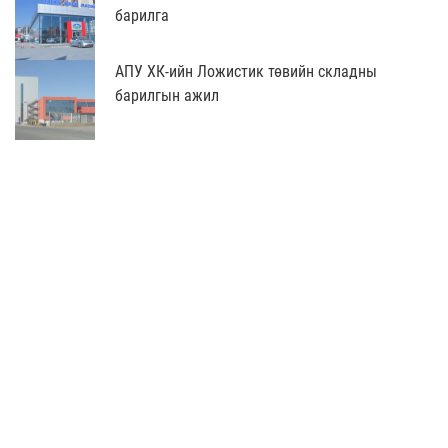
барилга
АПУ ХК-ийн Ложистик төвийн складны
барилгын ажил