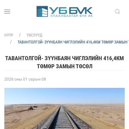
НҮҮР
ТӨСЛҮҮД
ТАВАНТОЛГОЙ- ЗҮҮНБАЯН ЧИГЛЭЛИЙН 416,4КМ ТӨМӨР ЗАМЫН
ТАВАНТОЛГОЙ- ЗҮҮНБАЯН ЧИГЛЭЛИЙН 416,4КМ
ТӨМӨР ЗАМЫН ТӨСӨЛ
2026 оны 01 сарын 08