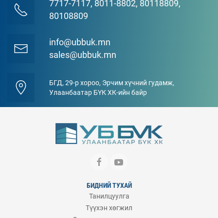
7717-7117, 8011-8802, 80118809,
80108809
info@ubbuk.mn
sales@ubbuk.mn
БГД, 29-р хороо, Эрчим хүчний гудамж,
Улаанбаатар БҮК ХК-ийн байр
БИДНИЙ ТУХАЙ
Танилцуулга
Түүхэн хөгжил