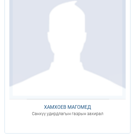
ХАМХОЕВ МАГОМЕД
Санхүү удирдлагын газрын захирал