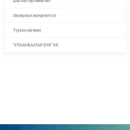
Шагнал өргөмжлөл
Захирлын мэндчилгээ
Түүхэн хөгжил
"УЛААНБААТАР БҮК" ХК