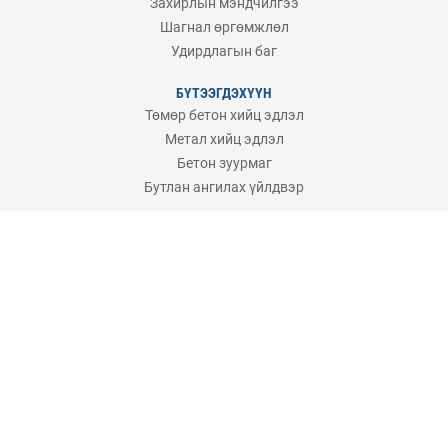
Захирлын мэндчилгээ
Шагнал өргөмжлөл
Удирдлагын баг
БҮТЭЭГДЭХҮҮН
Төмөр бетон хийц эдлэл
Метал хийц эдлэл
Бетон зуурмаг
Бутлан ангилах үйлдвэр
ТУСЛАМЖ
Төслүүд
Мэдээ мэдээлэл
Хувьцаа
Хүний нөөц
Холбоо барих
2024 UBBUK.mn All rights reserved.