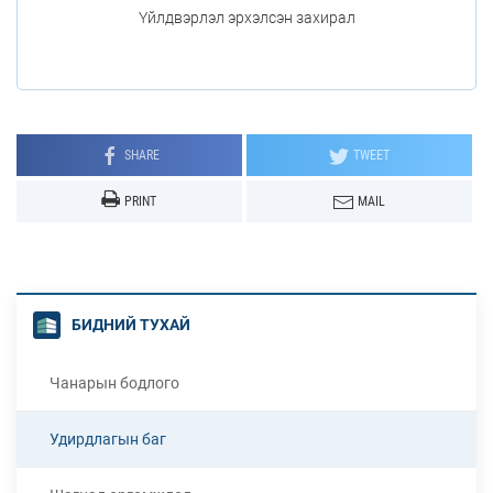
Үйлдвэрлэл эрхэлсэн захирал
SHARE
TWEET
PRINT
MAIL
БИДНИЙ ТУХАЙ
Чанарын бодлого
Удирдлагын баг