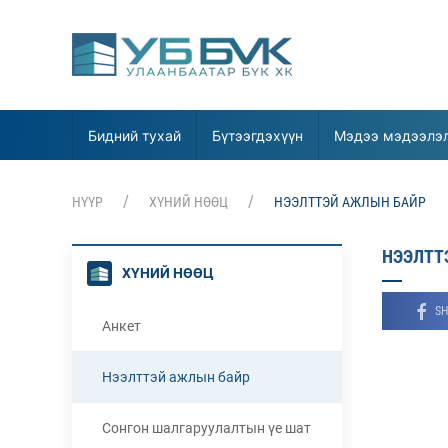
Бидний тухай
Бүтээгдэхүүн
Мэдээ мэдээлэ
НҮҮР
ХҮНИЙ НӨӨЦ
НЭЭЛТТЭЙ АЖЛЫН БАЙР
НЭЭЛТТ
ХҮНИЙ НӨӨЦ
SH
Анкет
Нээлттэй ажлын байр
Сонгон шалгаруулалтын үе шат