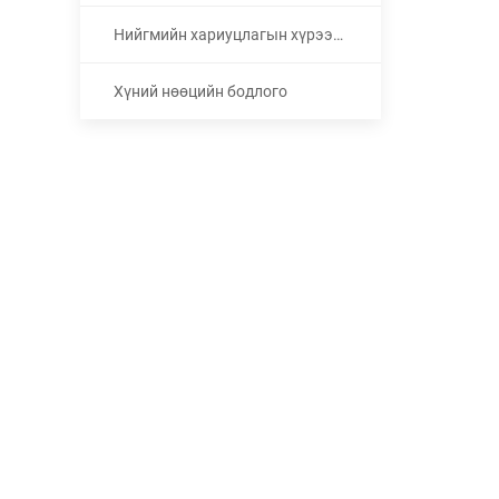
Нийгмийн хариуцлагын хүрээнд баримтлах бодлого
Хүний нөөцийн бодлого