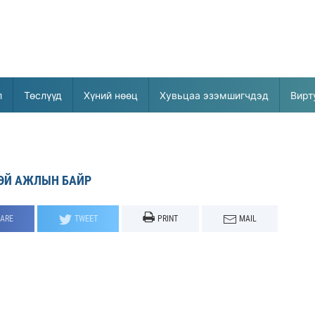
л
Төслүүд
Хүний нөөц
Хувьцаа эзэмшигчдэд
Вирт
ЭЙ АЖЛЫН БАЙР
ARE
TWEET
PRINT
MAIL