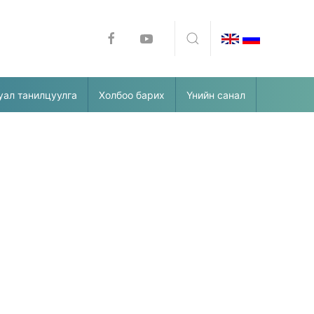
уал танилцуулга
Холбоо барих
Үнийн санал